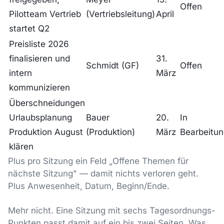
Offen
Pilotteam Vertrieb
(Vertriebsleitung)
April
startet Q2
Preisliste 2026
finalisieren und
31.
Schmidt (GF)
Offen
intern
März
kommunizieren
Überschneidungen
Urlaubsplanung
Bauer
20.
In
Produktion August
(Produktion)
März
Bearbeitu
klären
Plus pro Sitzung ein Feld „Offene Themen für
nächste Sitzung" — damit nichts verloren geht.
Plus Anwesenheit, Datum, Beginn/Ende.
Mehr nicht. Eine Sitzung mit sechs Tagesordnungs-
Punkten passt damit auf ein bis zwei Seiten. Was