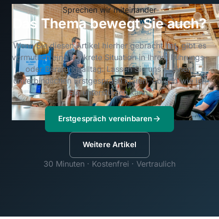
Sprechen wir miteinander
Das Thema bewegt Sie auch?
Wenn Sie diesen Artikel hierher gebracht hat, gibt es
vermutlich eine konkrete Situation in Ihrem Führungs-
oder Beratungsalltag. Lassen Sie uns in einem
unverbindlichen Erstgespräch klären, ob und wie ich
Sie unterstützen kann.
Erstgespräch vereinbaren
Weitere Artikel
30 Minuten · Kostenfrei · Vertraulich