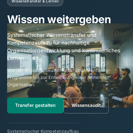
Wissenstransfer & Lernen
Wissen weitergeben
Systematischer Wissenstransfer und
Kompetenzaufbau für nachhaltige
Organisationsentwicklung und kontinuierliches
Lernen.
Von der Wissensdokumentation über Mentoring-
Programme bis zur Entwicklung einer lernenden
Organisation.
Transfer gestalten
Wissensaudit
Systematischer Kompetenzaufbau