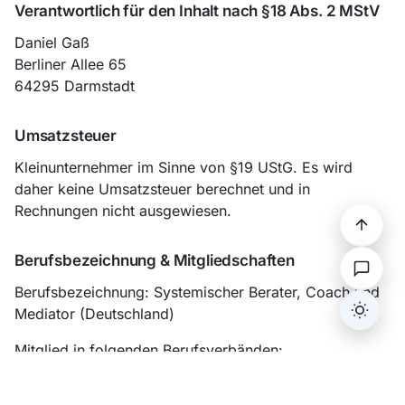
Verantwortlich für den Inhalt nach §18 Abs. 2 MStV
Daniel Gaß
Berliner Allee 65
64295 Darmstadt
Umsatzsteuer
Kleinunternehmer im Sinne von §19 UStG. Es wird
daher keine Umsatzsteuer berechnet und in
Rechnungen nicht ausgewiesen.
Berufsbezeichnung & Mitgliedschaften
Berufsbezeichnung: Systemischer Berater, Coach und
Mediator (Deutschland)
Dark/L
Mitglied in folgenden Berufsverbänden:
DGSv
— Deutsche Gesellschaft für Supervision und