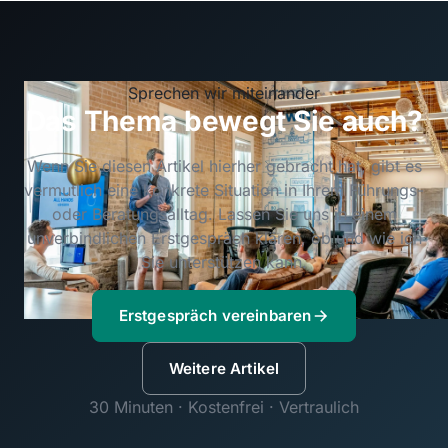
Sprechen wir miteinander
Das Thema bewegt Sie auch?
Wenn Sie diesen Artikel hierher gebracht hat, gibt es
vermutlich eine konkrete Situation in Ihrem Führungs-
oder Beratungsalltag. Lassen Sie uns in einem
unverbindlichen Erstgespräch klären, ob und wie ich
Sie unterstützen kann.
Erstgespräch vereinbaren
Weitere Artikel
30 Minuten · Kostenfrei · Vertraulich