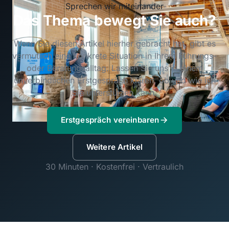
Sprechen wir miteinander
Das Thema bewegt Sie auch?
Wenn Sie diesen Artikel hierher gebracht hat, gibt es
vermutlich eine konkrete Situation in Ihrem Führungs-
oder Beratungsalltag. Lassen Sie uns in einem
unverbindlichen Erstgespräch klären, ob und wie ich
Sie unterstützen kann.
Erstgespräch vereinbaren
Weitere Artikel
30 Minuten · Kostenfrei · Vertraulich