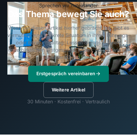
Sprechen wir miteinander
Das Thema bewegt Sie auch?
Wenn Sie diesen Artikel hierher gebracht hat, gibt es
vermutlich eine konkrete Situation in Ihrem Führungs-
oder Beratungsalltag. Lassen Sie uns in einem
unverbindlichen Erstgespräch klären, ob und wie ich
Sie unterstützen kann.
Erstgespräch vereinbaren
Weitere Artikel
30 Minuten · Kostenfrei · Vertraulich