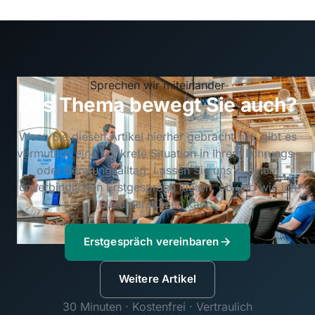
Sprechen wir miteinander
Das Thema bewegt Sie auch?
Wenn Sie diesen Artikel hierher gebracht hat, gibt es
vermutlich eine konkrete Situation in Ihrem Führungs-
oder Beratungsalltag. Lassen Sie uns in einem
unverbindlichen Erstgespräch klären, ob und wie ich
Sie unterstützen kann.
Erstgespräch vereinbaren
Weitere Artikel
30 Minuten · Kostenfrei · Vertraulich