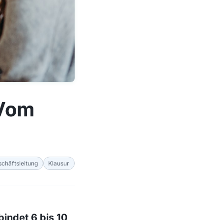
 Vom
chäftsleitung
Klausur
bindet 6 bis 10