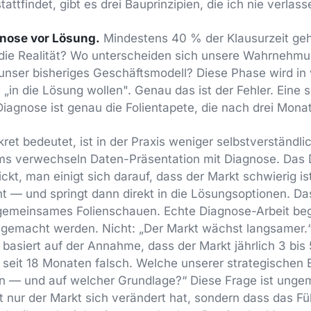
attfindet, gibt es drei Bauprinzipien, die ich nie verlass
gnose vor Lösung.
Mindestens 40 % der Klausurzeit ge
 die Realität? Wo unterscheiden sich unsere Wahrnehm
nser bisheriges Geschäftsmodell? Diese Phase wird in 
e „in die Lösung wollen". Genau das ist der Fehler. Eine
Diagnose ist genau die Folientapete, die nach drei Mona
t bedeutet, ist in der Praxis weniger selbstverständlich
ms verwechseln Daten-Präsentation mit Diagnose. Das 
nickt, man einigt sich darauf, dass der Markt schwierig is
 — und springt dann direkt in die Lösungsoptionen. Das
 gemeinsames Folienschauen. Echte Diagnose-Arbeit beg
 gemacht werden. Nicht: „Der Markt wächst langsamer.
e basiert auf der Annahme, dass der Markt jährlich 3 bis
 seit 18 Monaten falsch. Welche unserer strategischen
in — und auf welcher Grundlage?“ Diese Frage ist ungem
ht nur der Markt sich verändert hat, sondern dass das 