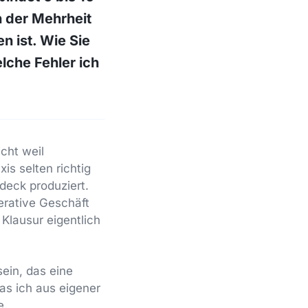
n der Mehrheit
n ist. Wie Sie
che Fehler ich
cht weil
is selten richtig
ndeck produziert.
erative Geschäft
 Klausur eigentlich
ein, das eine
was ich aus eigener
e.