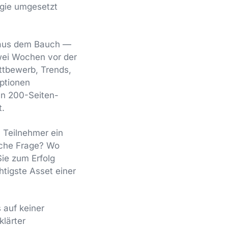
egie umgesetzt
t aus dem Bauch —
wei Wochen vor der
ettbewerb, Trends,
Optionen
in 200-Seiten-
t.
m Teilnehmer ein
ische Frage? Wo
Sie zum Erfolg
tigste Asset einer
s auf keiner
lärter