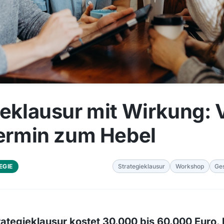
ieklausur mit Wirkung:
termin zum Hebel
EGIE
Strategieklausur
Workshop
Ges
rategieklausur kostet 30.000 bis 60.000 Euro, 