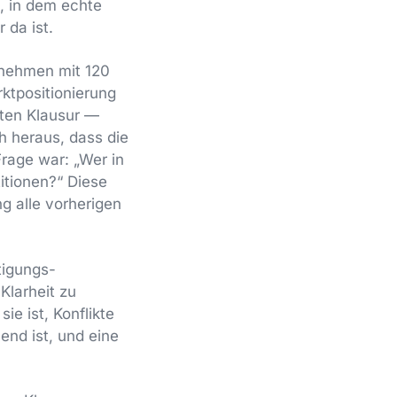
, in dem echte
 da ist.
rnehmen mit 120
ktpositionierung
rten Klausur —
h heraus, dass die
Frage war: „Wer in
itionen?“ Diese
g alle vorherigen
tigungs-
Klarheit zu
ie ist, Konflikte
end ist, und eine