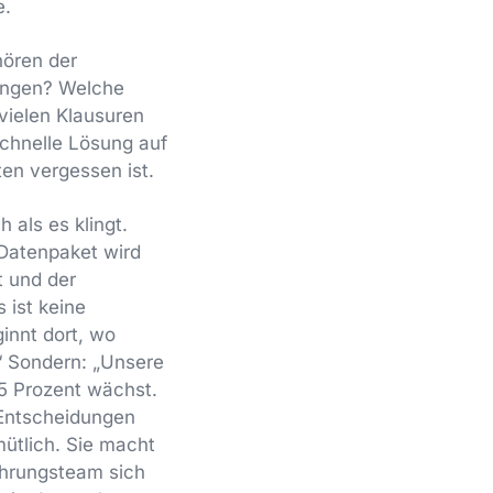
e.
hören der
ungen? Welche
vielen Klausuren
 schnelle Lösung auf
ten vergessen ist.
 als es klingt.
Datenpaket wird
t und der
 ist keine
innt dort, wo
“ Sondern: „Unsere
 5 Prozent wächst.
 Entscheidungen
ütlich. Sie macht
Führungsteam sich