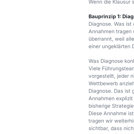
Wenn die Klausur st
Bauprinzip 1: Dia
Diagnose. Was ist
Annahmen tragen u
überrannt, weil all
einer ungeklärten 
Was Diagnose konkre
Viele Führungstea
vorgestellt, jeder 
Wettbewerb anzieht
Diagnose. Das ist
Annahmen explizit
bisherige Strategi
Diese Annahme ist
tragen wir weiterh
sichtbar, dass nic