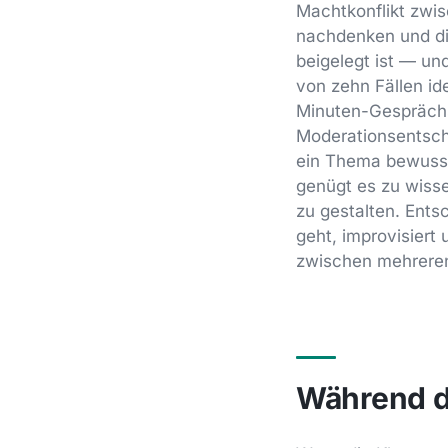
Machtkonflikt zwis
nachdenken und die
beigelegt ist — und
von zehn Fällen ide
Minuten-Gesprächs 
Moderationsentsch
ein Thema bewusst
genügt es zu wiss
zu gestalten. Entsc
geht, improvisiert
zwischen mehrere
Während de