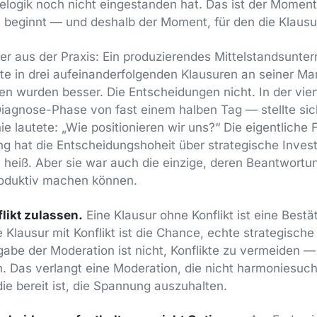
ielogik noch nicht eingestanden hat. Das ist der Moment
t beginnt — und deshalb der Moment, für den die Klausur
er aus der Praxis: Ein produzierendes Mittelstandsunte
te in drei aufeinanderfolgenden Klausuren an seiner Mar
lien wurden besser. Die Entscheidungen nicht. In der vie
Diagnose-Phase von fast einem halben Tag — stellte sic
ie lautete: „Wie positionieren wir uns?“ Die eigentliche 
ng hat die Entscheidungshoheit über strategische Invest
h heiß. Aber sie war auch die einzige, deren Beantwortun
roduktiv machen können.
likt zulassen.
Eine Klausur ohne Konflikt ist eine Bestä
 Klausur mit Konflikt ist die Chance, echte strategische 
abe der Moderation ist nicht, Konflikte zu vermeiden — s
n. Das verlangt eine Moderation, die nicht harmoniesuch
die bereit ist, die Spannung auszuhalten.