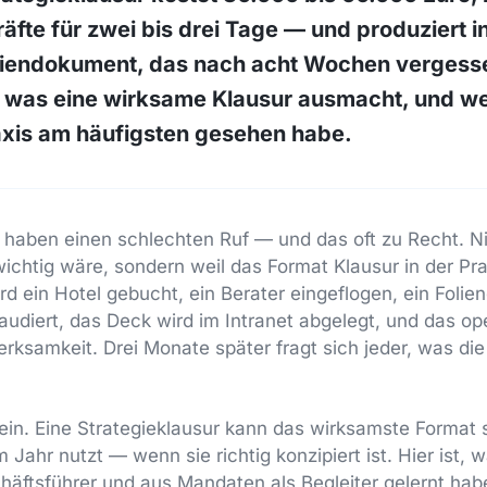
fte für zwei bis drei Tage — und produziert i
oliendokument, das nach acht Wochen vergesse
 was eine wirksame Klausur ausmacht, und wel
axis am häufigsten gesehen habe.
 haben einen schlechten Ruf — und das oft zu Recht. Ni
ichtig wäre, sondern weil das Format Klausur in der Prax
rd ein Hotel gebucht, ein Berater eingeflogen, ein Folie
udiert, das Deck wird im Intranet abgelegt, und das op
erksamkeit. Drei Monate später fragt sich jeder, was die
ein. Eine Strategieklausur kann das wirksamste Format s
 Jahr nutzt — wenn sie richtig konzipiert ist. Hier ist, 
häftsführer und aus Mandaten als Begleiter gelernt hab