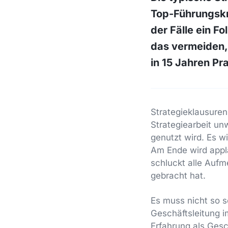
Top-Führungskrä
der Fälle ein F
das vermeiden,
in 15 Jahren Pr
Strategieklausuren
Strategiearbeit unw
genutzt wird. Es wi
Am Ende wird appla
schluckt alle Aufm
gebracht hat.
Es muss nicht so s
Geschäftsleitung im
Erfahrung als Gesc