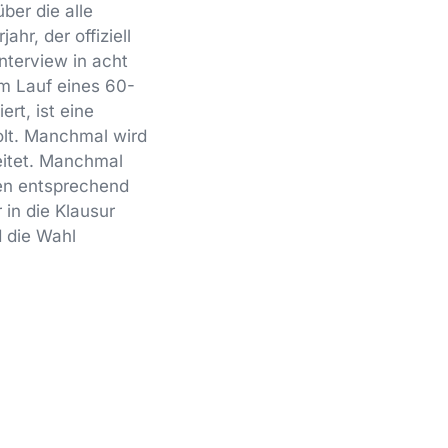
ber die alle
r, der offiziell
nterview in acht
 im Lauf eines 60-
rt, ist eine
olt. Manchmal wird
itet. Manchmal
en entsprechend
 in die Klausur
d die Wahl