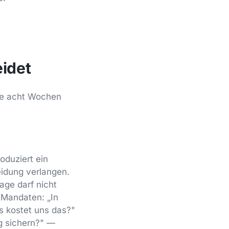
eidet
die acht Wochen
oduziert ein
idung verlangen.
rage darf nicht
s Mandaten: „In
s kostet uns das?"
g sichern?" —