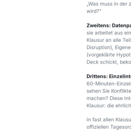
„Was muss in der 
wird?"
Zweitens: Datenpa
sie arbeitet aus e
Klausur an alle Te
Disruption), Eigen
(vorgeklärte Hypot
Deck schickt, beko
Drittens: Einzelin
60-Minuten-Einzelg
sehen Sie Konflikt
machen? Diese Inte
Klausur: die ehrli
In fast allen Klaus
offiziellen Tageso