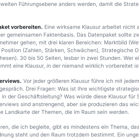
zweiten Führungsebene anders werden, damit die Strat
ket vorbereiten.
Eine wirksame Klausur arbeitet nich
iner gemeinsamen Faktenbasis. Das Datenpaket sollte z
ilnehmer gehen, mit drei klaren Bereichen: Marktbild (W
e Position (Zahlen, Stärken, Schwächen), Strategische 
hesen). 30 bis 50 Seiten, lesbar in zwei Stunden. Wer e
mmt eine Klausur, in der niemand wirklich vorbereitet is
terviews.
Vor jeder größeren Klausur führe ich mit jede
espräch. Drei Fragen: Was ist Ihre wichtigste strateg
e in der Geschäftsleitung? Was würde diese Klausur für 
rviews sind anstrengend, aber sie produzieren das wich
che Landkarte der Themen, die im Raum sein werden.
uren, die ich begleite, gibt es mindestens ein Thema, da
rdnung steht und den Raum trotzdem bestimmt. Ein ungek