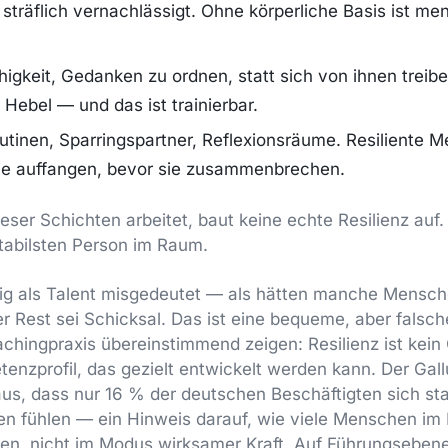
sträflich vernachlässigt. Ohne körperliche Basis ist ment
igkeit, Gedanken zu ordnen, statt sich von ihnen treibe
e Hebel — und das ist trainierbar.
tinen, Sparringspartner, Reflexionsräume. Resiliente
ie auffangen, bevor sie zusammenbrechen.
eser Schichten arbeitet, baut keine echte Resilienz auf.
stabilsten Person im Raum.
ufig als Talent misgedeutet — als hätten manche Mensc
 Rest sei Schicksal. Das ist eine bequeme, aber falsc
hingpraxis übereinstimmend zeigen: Resilienz ist kein
enzprofil, das gezielt entwickelt werden kann. Der Ga
us, dass nur 16 % der deutschen Beschäftigten sich st
den fühlen — ein Hinweis darauf, wie viele Menschen im
en, nicht im Modus wirksamer Kraft. Auf Führungsebene