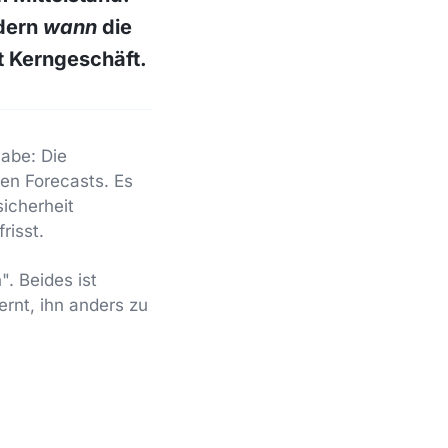
ndern
wann
die
st Kerngeschäft.
habe: Die
ten Forecasts. Es
sicherheit
risst.
. Beides ist
ernt, ihn anders zu