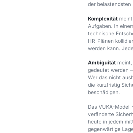
der belastendsten 
Komplexität
meint 
Aufgaben. In eine
technische Entsche
HR-Plänen kollidier
werden kann. Jede
Ambiguität
meint,
gedeutet werden — 
Wer das nicht aush
die kurzfristig Sic
beschädigen.
Das VUKA-Modell w
veränderte Sicher
heute in jedem mit
gegenwärtige Lage 