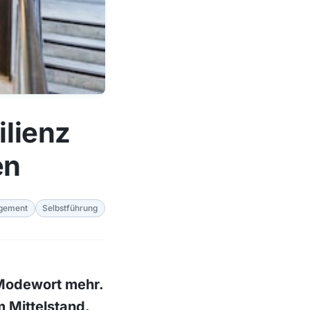
ilienz
en
gement
Selbstführung
 Modewort mehr.
m Mittelstand.