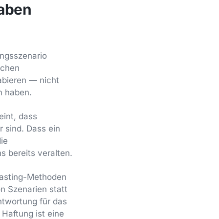
taben
ungsszenario
schen
abieren — nicht
n haben.
eint, dass
r sind. Dass ein
die
 bereits veralten.
ecasting-Methoden
n Szenarien statt
ntwortung für das
 Haftung ist eine