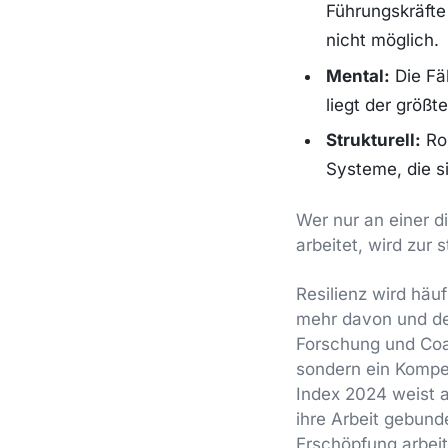
Führungskräfte 
nicht möglich.
Mental:
Die Fäh
liegt der größt
Strukturell:
Rou
Systeme, die s
Wer nur an einer di
arbeitet, wird zur 
Resilienz wird hä
mehr davon und der
Forschung und Coac
sondern ein Kompet
Index 2024 weist a
ihre Arbeit gebun
Erschöpfung arbeit