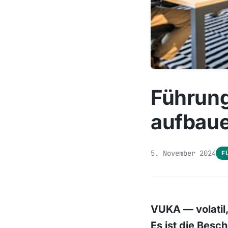
Führung
aufbaue
5. November 2024
F
VUKA — volatil,
Es ist die Besc