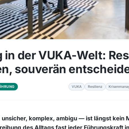
 in der VUKA-Welt: Res
n, souverän entscheid
ÜHRUNG
VUKA
Resilienz
Krisenmana
 unsicher, komplex, ambigu — ist längst kein
hreibung des Alltags fast jeder Führungskraft i