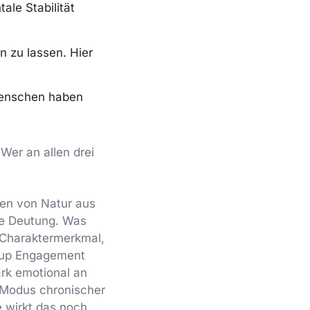
ale Stabilität
n zu lassen. Hier
 Menschen haben
 Wer an allen drei
hen von Natur aus
he Deutung. Was
 Charaktermerkmal,
llup Engagement
ark emotional an
 Modus chronischer
 wirkt das noch