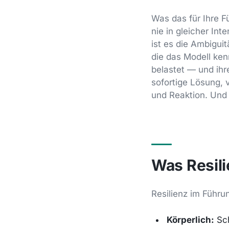
Was das für Ihre F
nie in gleicher Int
ist es die Ambigui
die das Modell ke
belastet — und ihr
sofortige Lösung, 
und Reaktion. Und 
Was Resili
Resilienz im Führu
Körperlich:
Sch