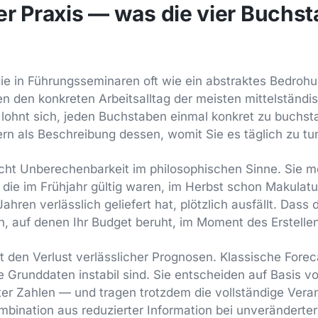
r Praxis — was die vier Buchs
ie in Führungsseminaren oft wie ein abstraktes Bedroh
en den konkreten Arbeitsalltag der meisten mittelständi
 lohnt sich, jeden Buchstaben einmal konkret zu buchst
n als Beschreibung dessen, womit Sie es täglich zu tu
cht Unberechenbarkeit im philosophischen Sinne. Sie m
, die im Frühjahr gültig waren, im Herbst schon Makulatu
Jahren verlässlich geliefert hat, plötzlich ausfällt. Dass 
auf denen Ihr Budget beruht, im Moment des Erstellens
 den Verlust verlässlicher Prognosen. Klassische For
 Grunddaten instabil sind. Sie entscheiden auf Basis vo
ter Zahlen — und tragen trotzdem die vollständige Vera
mbination aus reduzierter Information bei unveränderter