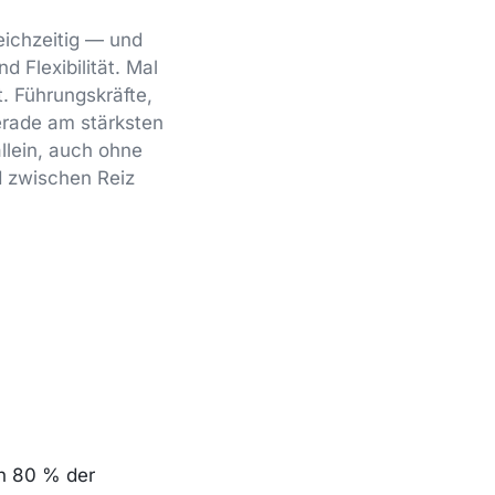
eichzeitig — und
d Flexibilität. Mal
t. Führungskräfte,
erade am stärksten
llein, auch ohne
d zwischen Reiz
on 80 % der