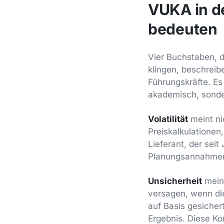
VUKA in de
bedeuten
Vier Buchstaben, d
klingen, beschreib
Führungskräfte. Es
akademisch, sonder
Volatilität
meint ni
Preiskalkulationen
Lieferant, der seit 
Planungsannahmen, 
Unsicherheit
meint
versagen, wenn die
auf Basis gesicher
Ergebnis. Diese Ko