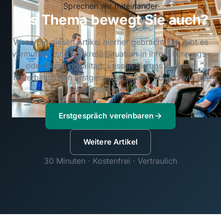
Sprechen wir miteinander
Das Thema bewegt Sie auch?
Wenn Sie diesen Artikel hierher gebracht hat, gibt es
vermutlich eine konkrete Situation in Ihrem Führungs-
oder Beratungsalltag. Lassen Sie uns in einem
unverbindlichen Erstgespräch klären, ob und wie ich
Sie unterstützen kann.
Erstgespräch vereinbaren
Weitere Artikel
30 Minuten · Kostenfrei · Vertraulich