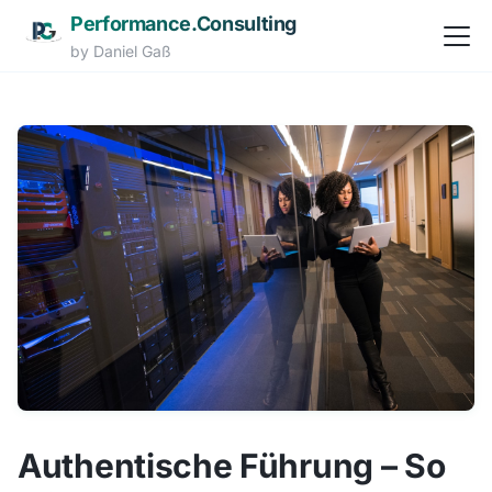
Performance.Consulting
Navi
by Daniel Gaß
Zum Hauptinhalt springen
Authentische Führung – So