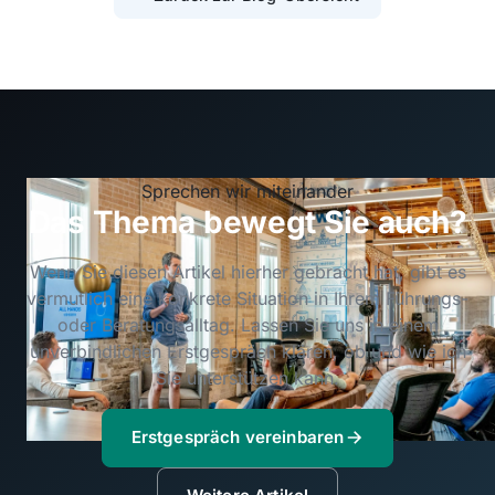
Sprechen wir miteinander
Das Thema bewegt Sie auch?
Wenn Sie diesen Artikel hierher gebracht hat, gibt es
vermutlich eine konkrete Situation in Ihrem Führungs-
oder Beratungsalltag. Lassen Sie uns in einem
unverbindlichen Erstgespräch klären, ob und wie ich
Sie unterstützen kann.
Erstgespräch vereinbaren