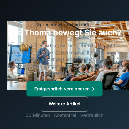
Sprechen wir miteinander
Das Thema bewegt Sie auch?
Wenn Sie diesen Artikel hierher gebracht hat, gibt es
vermutlich eine konkrete Situation in Ihrem Führungs-
oder Beratungsalltag. Lassen Sie uns in einem
unverbindlichen Erstgespräch klären, ob und wie ich
Sie unterstützen kann.
Erstgespräch vereinbaren
Weitere Artikel
30 Minuten · Kostenfrei · Vertraulich