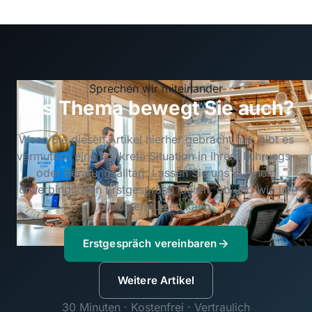
Sprechen wir miteinander
Das Thema bewegt Sie auch?
Wenn Sie diesen Artikel hierher gebracht hat, gibt es
vermutlich eine konkrete Situation in Ihrem Führungs-
oder Beratungsalltag. Lassen Sie uns in einem
unverbindlichen Erstgespräch klären, ob und wie ich
Sie unterstützen kann.
Erstgespräch vereinbaren
Weitere Artikel
30 Minuten · Kostenfrei · Vertraulich