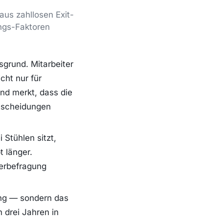
us zahllosen Exit-
ungs-Faktoren
grund. Mitarbeiter
cht nur für
and merkt, dass die
ntscheidungen
 Stühlen sitzt,
t länger.
iterbefragung
ung — sondern das
 drei Jahren in