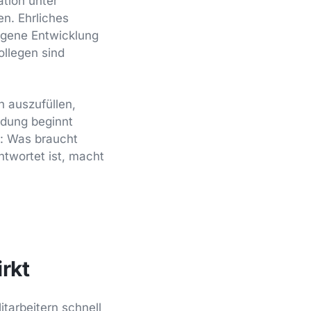
ation unter
en. Ehrliches
igene Entwicklung
ollegen sind
h auszufüllen,
ndung beginnt
n: Was braucht
twortet ist, macht
rkt
tarbeitern schnell