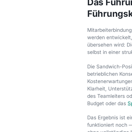
Das Führu
Führungskr
Mitarbeiterbindun
werden entwickelt
übersehen wird: Die
selbst in einer str
Die Sandwich-Posit
betrieblichen Kon
Kostenerwartungen
Klarheit, Unterstü
des Teamleiters od
Budget oder das
S
Das Ergebnis ist e
funktioniert noch 