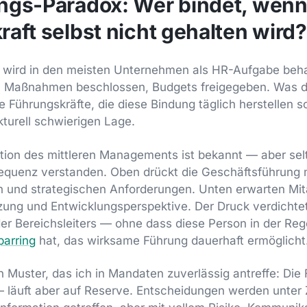
ngs-Paradox: Wer bindet, wenn
aft selbst nicht gehalten wird?
g wird in den meisten Unternehmen als HR-Aufgabe be
, Maßnahmen beschlossen, Budgets freigegeben. Was d
 Führungskräfte, die diese Bindung täglich herstellen so
ukturell schwierigen Lage.
ion des mittleren Managements ist bekannt — aber selte
sequenz verstanden. Oben drückt die Geschäftsführung m
 und strategischen Anforderungen. Unten erwarten Mit
tzung und Entwicklungsperspektive. Der Druck verdichtet
er Bereichsleiters — ohne dass diese Person in der Re
parring
hat, das wirksame Führung dauerhaft ermöglicht
in Muster, das ich in Mandaten zuverlässig antreffe: Die
— läuft aber auf Reserve. Entscheidungen werden unter 