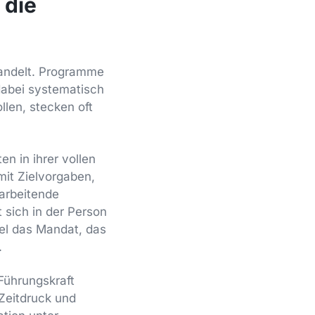
 die
handelt. Programme
abei systematisch
llen, stecken oft
n in ihrer vollen
it Zielvorgaben,
arbeitende
 sich in der Person
gel das Mandat, das
.
 Führungskraft
Zeitdruck und