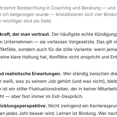
hrzehnt Beobachtung in Coaching und Beratung — und a
 ich beigezogen wurde — kristallisieren sich vier Bind
h wichtiger sind als Geld:
raft, der man vertraut.
Der häufigste echte Kündigungs
en Unternehmen — sie verlassen Vorgesetzte. Das gilt ni
liktfälle, sondern auch für die stille Variante: wenn jem
eine klare Haltung hat, Konflikte nicht anspricht und E
nd realistische Erwartungen.
Wer ständig zwischen drei
r weiß, was zu seinem Job gehört (und was nicht), bleib
 ist ein stiller Fluktuationstreiber, der in keiner Mitarbe
ucht — aber fast immer im Exit-Gespräch.
icklungsperspektive.
Nicht zwingend ein Karrierespr
an jedes Jahr besser wird. Lernen ist Bindung. Wer nach