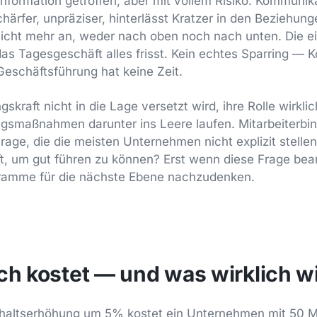
Information getroffen, aber mit vollem Risiko. Kommunik
härfer, unpräziser, hinterlässt Kratzer in den Beziehung
cht mehr an, weder nach oben noch nach unten. Die e
 das Tagesgeschäft alles frisst. Kein echtes Sparring — K
Geschäftsführung hat keine Zeit.
kraft nicht in die Lage versetzt wird, ihre Rolle wirklic
ngsmaßnahmen darunter ins Leere laufen. Mitarbeiterbi
Frage, die die meisten Unternehmen nicht explizit stelle
t, um gut führen zu können? Erst wenn diese Frage bean
gramme für die nächste Ebene nachzudenken.
ch kostet — und was wirklich wi
haltserhöhung um 5% kostet ein Unternehmen mit 50 Mi