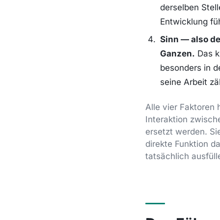
derselben Stel
Entwicklung füh
Sinn — also d
Ganzen.
Das kl
besonders in d
seine Arbeit zä
Alle vier Faktoren
Interaktion zwisc
ersetzt werden. Si
direkte Funktion d
tatsächlich ausfü