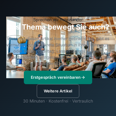
Sprechen wir miteinander
Das Thema bewegt Sie auch?
Wenn Sie diesen Artikel hierher gebracht hat, gibt es
vermutlich eine konkrete Situation in Ihrem Führungs-
oder Beratungsalltag. Lassen Sie uns in einem
unverbindlichen Erstgespräch klären, ob und wie ich
Sie unterstützen kann.
Erstgespräch vereinbaren
Weitere Artikel
30 Minuten · Kostenfrei · Vertraulich