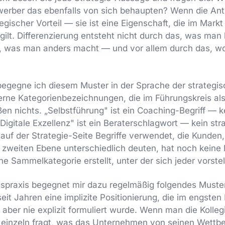
erber das ebenfalls von sich behaupten? Wenn die Antwor
gischer Vorteil — sie ist eine Eigenschaft, die im Markt
 gilt. Differenzierung entsteht nicht durch das, was man
, was man anders macht — und vor allem durch das, w
begegne ich diesem Muster in der Sprache der strategi
rne Kategorienbezeichnungen, die im Führungskreis als 
n nichts. „Selbstführung" ist ein Coaching-Begriff — k
Digitale Exzellenz" ist ein Beraterschlagwort — kein str
uf der Strategie-Seite Begriffe verwendet, die Kunden,
 zweiten Ebene unterschiedlich deuten, hat noch keine
ine Sammelkategorie erstellt, unter der sich jeder vorstell
spraxis begegnet mir dazu regelmäßig folgendes Muster
it Jahren eine implizite Positionierung, die im engsten 
aber nie explizit formuliert wurde. Wenn man die Kolle
 einzeln fragt, was das Unternehmen von seinen Wettb