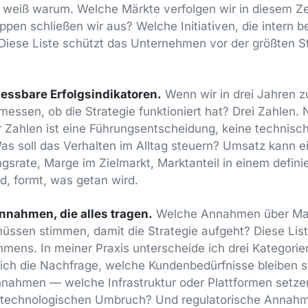
r weiß warum. Welche Märkte verfolgen wir in diesem Ze
en schließen wir aus? Welche Initiativen, die intern be
 Diese Liste schützt das Unternehmen vor der größten S
messbare Erfolgsindikatoren.
Wenn wir in drei Jahren 
essen, ob die Strategie funktioniert hat? Drei Zahlen. N
 Zahlen ist eine Führungsentscheidung, keine technisc
Was soll das Verhalten im Alltag steuern? Umsatz kann e
srate, Marge im Zielmarkt, Marktanteil in einem defin
, formt, was getan wird.
Annahmen, die alles tragen.
Welche Annahmen über Mar
üssen stimmen, damit die Strategie aufgeht? Diese Liste
hmens. In meiner Praxis unterscheide ich drei Kategor
ich die Nachfrage, welche Kundenbedürfnisse bleiben s
nahmen — welche Infrastruktur oder Plattformen setze
m technologischen Umbruch? Und regulatorische Anna