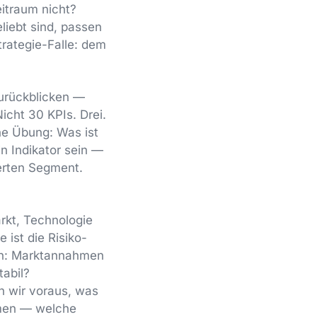
itraum nicht?
liebt sind, passen
trategie-Falle: dem
zurückblicken —
icht 30 KPIs. Drei.
he Übung: Was ist
in Indikator sein —
ierten Segment.
kt, Technologie
 ist die Risiko-
ien: Marktannahmen
tabil?
n wir voraus, was
hmen — welche