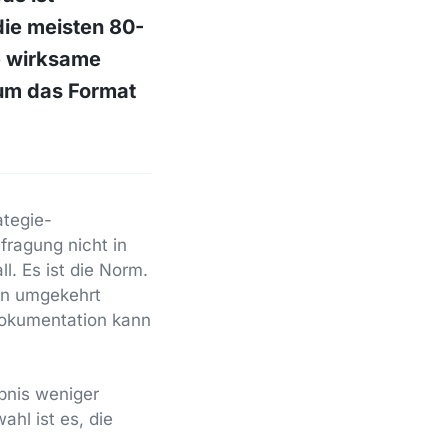
die meisten 80-
e wirksame
rum das Format
ategie-
fragung nicht in
ll. Es ist die Norm.
en umgekehrt
 Dokumentation kann
bnis weniger
hl ist es, die