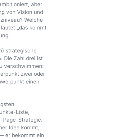
mbitioniert, aber
ung von Vision und
atzniveau? Welche
 lautet „das kommt
ung.
en) strategische
Die Zahl drei ist
s zu verschwimmen:
erpunkt zwei oder
Schwerpunkt einen
igsten
unkte-Liste,
e-Page-Strategie.
iner Idee kommt,
 — er bekommt ein