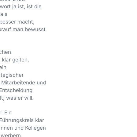
t ja ist, ist die
 als
 besser macht,
orauf man bewusst
schen
klar gelten,
ein
ategischer
 Mitarbeitende und
 Entscheidung
t, was er will.
: Ein
Führungskreis klar
ginnen und Kollegen
ewerbern