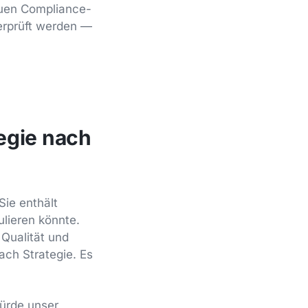
euen Compliance-
erprüft werden —
egie nach
 Sie enthält
lieren könnte.
 Qualität und
ach Strategie. Es
Würde unser