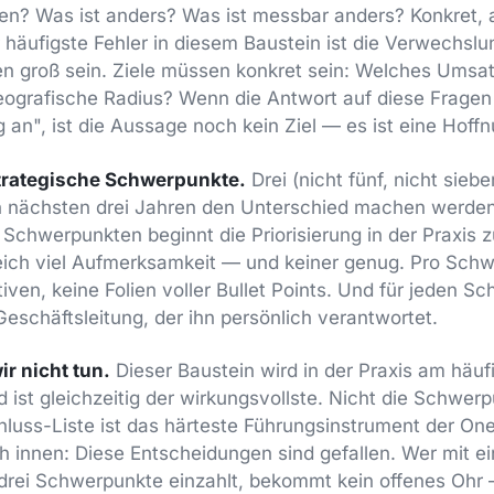
hen? Was ist anders? Was ist messbar anders? Konkret, a
r häufigste Fehler in diesem Baustein ist die Verwechsl
fen groß sein. Ziele müssen konkret sein: Welches Ums
ografische Radius? Wenn die Antwort auf diese Fragen
 an", ist die Aussage noch kein Ziel — es ist eine Hoffn
strategische Schwerpunkte.
Drei (nicht fünf, nicht sieb
 nächsten drei Jahren den Unterschied machen werden. 
er Schwerpunkten beginnt die Priorisierung in der Praxi
ich viel Aufmerksamkeit — und keiner genug. Pro Schw
ativen, keine Folien voller Bullet Points. Und für jeden 
Geschäftsleitung, der ihn persönlich verantwortet.
r nicht tun.
Dieser Baustein wird in der Praxis am häuf
 ist gleichzeitig der wirkungsvollste. Nicht die Schwerp
luss-Liste ist das härteste Führungsinstrument der On
ach innen: Diese Entscheidungen sind gefallen. Wer mit e
 drei Schwerpunkte einzahlt, bekommt kein offenes Ohr