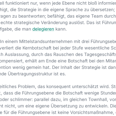
 funktioniert nur, wenn jede Ebene nicht bloß informie
higt, die Strategie in die eigene Sprache zu übersetzen; 
ragen zu beantworten; befähigt, das eigene Team durch
e echte strategische Veränderung auslöst. Das ist Führu
fgabe, die man
delegieren
kann.
: In einem Mittelstandsunternehmen mit drei Führungseb
erliert die Kernbotschaft bei jeder Stufe wesentliche 
urch Auslassung, durch das Rauschen des Tagesgeschäft
kompensiert, erhält am Ende eine Botschaft bei den Mitar
ntion wenig gemein hat. Der Inhalt der Strategie ist dan
nde Übertragungsstruktur ist es.
itliches Problem, das konsequent unterschätzt wird. St
et, dass die Führungsebene die Botschaft wenige Stund
oder schlimmer: parallel dazu, im gleichen Townhall, vo
ht nicht, um eine eigene Übersetzung zu entwickeln. Di
e für die Führungsebene ist keine Vorsichtsmaßnahme, 