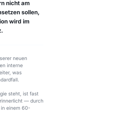
rn nicht am
setzen sollen,
ion wird im
z.
nserer neuen
en interne
eiter, was
dardfall.
e steht, ist fast
rinnerlicht — durch
 in einem 60-