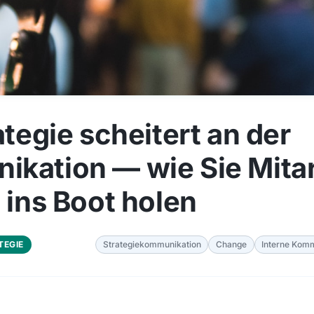
ategie scheitert an der
kation — wie Sie Mitar
 ins Boot holen
TEGIE
Strategiekommunikation
Change
Interne Kom