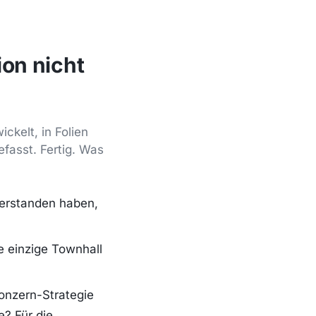
on nicht
ckelt, in Folien
fasst. Fertig. Was
verstanden haben,
e einzige Townhall
onzern-Strategie
e? Für die