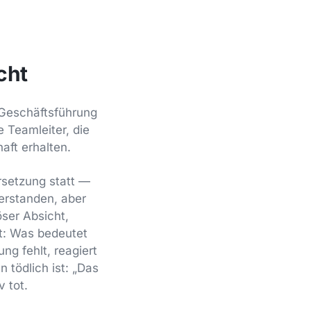
cht
e Geschäftsführung
e Teamleiter, die
aft erhalten.
rsetzung statt —
verstanden, aber
öser Absicht,
at: Was bedeutet
ng fehlt, reagiert
 tödlich ist: „Das
 tot.