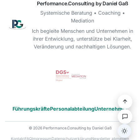
Performance.Consulting by Daniel Gaß
Systemische Beratung • Coaching •
Mediation
Ich begleite Menschen und Unternehmen in
ihrer Entwicklung, unterstütze bei Klarheit,
Veränderung und nachhaltigen Lösungen.
Führungskräfte
Personalabteilung
Unternehmer
© 2026 Performance.Consulting by Daniel Gaß
Dark/L
Kontakt
FAQ
Impressum
Datenschutzerklärung
Newsletter abmelden