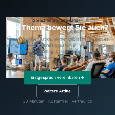
Sprechen wir miteinander
Das Thema bewegt Sie auch?
Wenn Sie diesen Artikel hierher gebracht hat, gibt es
vermutlich eine konkrete Situation in Ihrem Führungs-
oder Beratungsalltag. Lassen Sie uns in einem
unverbindlichen Erstgespräch klären, ob und wie ich
Sie unterstützen kann.
Erstgespräch vereinbaren
Weitere Artikel
30 Minuten · Kostenfrei · Vertraulich