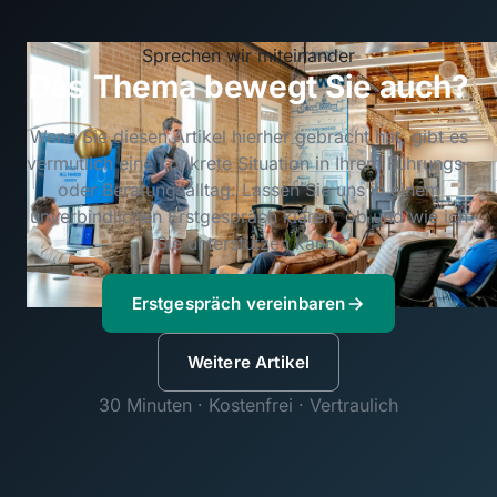
Sprechen wir miteinander
Das Thema bewegt Sie auch?
Wenn Sie diesen Artikel hierher gebracht hat, gibt es
vermutlich eine konkrete Situation in Ihrem Führungs-
oder Beratungsalltag. Lassen Sie uns in einem
unverbindlichen Erstgespräch klären, ob und wie ich
Sie unterstützen kann.
Erstgespräch vereinbaren
Weitere Artikel
30 Minuten · Kostenfrei · Vertraulich