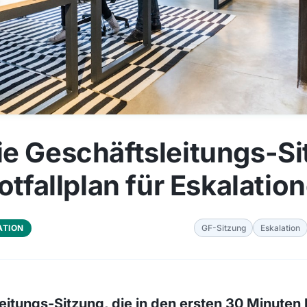
e Geschäftsleitungs-S
otfallplan für Eskalatio
ATION
GF-Sitzung
Eskalation
eitungs-Sitzung, die in den ersten 30 Minuten 