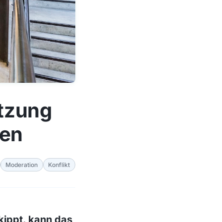
itzung
nen
Moderation
Konflikt
kippt, kann das