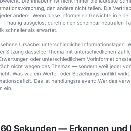
bweicht. Die Inhaberin ist nicht immer die lauteste St
rmationsvorsprung, den andere nicht teilen. Die Vertrieb
jeder andere. Wenn diese informellen Gewichte in einer
n — häufig ausgelöst durch einen scheinbar neutralen 
k schneller als erwartet.
bersehene Ursache: unterschiedliche Informationslagen. 
er Sitzung dasselbe Thema mit unterschiedlichen Zahle
Erwartungen oder unterschiedlichem Vorinformationssta
präch nicht wegen des Themas — sondern weil jeder vo
cht. Was wie ein Werte- oder Beziehungskonflikt wirkt, 
rmationsdefizit. Das ist handlungsrelevant: Wer das verw
n ein.
n 60 Sekunden — Erkennen und 