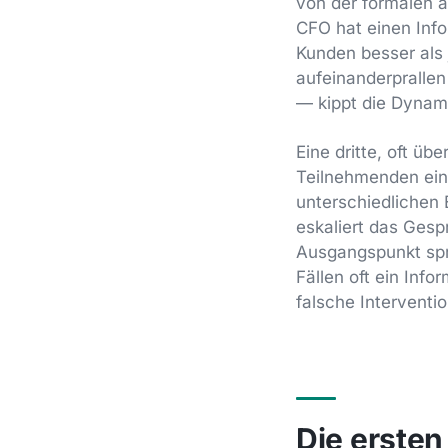
von der formalen a
CFO hat einen Info
Kunden besser als 
aufeinanderpralle
— kippt die Dynami
Eine dritte, oft ü
Teilnehmenden ein
unterschiedlichen 
eskaliert das Ges
Ausgangspunkt spri
Fällen oft ein Info
falsche Interventio
Die erste