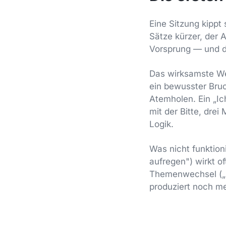
Eine Sitzung kippt 
Sätze kürzer, der 
Vorsprung — und di
Das wirksamste We
ein bewusster Bruc
Atemholen. Ein „I
mit der Bitte, dre
Logik.
Was nicht funktion
aufregen") wirkt of
Themenwechsel („L
produziert noch m