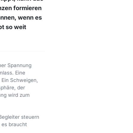
nzen formieren
können, wenn es
t so weit
iner Spannung
nlass. Eine
d. Ein Schweigen,
sphäre, der
ung wird zum
Begleiter steuern
d es braucht