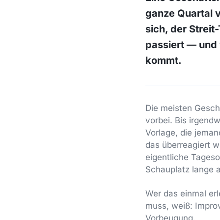
ganze Quartal v
sich, der Strei
passiert — und 
kommt.
Die meisten Geschä
vorbei. Bis irgend
Vorlage, die jemand
das überreagiert w
eigentliche Tageso
Schauplatz lange a
Wer das einmal erle
muss, weiß: Improv
Vorbeugung.