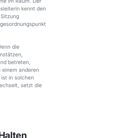
imme im Raum. Der
sleiterin kennt den
 Sitzung
Tagesordnungspunkt
Wenn die
nstätzen,
nd betreten,
n einem anderen
ist in solchen
echselt, setzt die
Halten