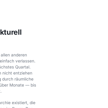
turell
 allen anderen
einfach verlassen.
chstes Quartal.
h nicht entziehen
ng durch räumliche
g über Monate — bis
.
chie existiert, die