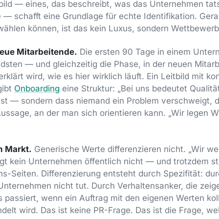
bild — eines, das beschreibt, was das Unternehmen tatsä
— schafft eine Grundlage für echte Identifikation. Gerad
ählen können, ist das kein Luxus, sondern Wettbewerbs
neue Mitarbeitende.
Die ersten 90 Tage in einem Unter
endsten — und gleichzeitig die Phase, in der neuen Mita
rklärt wird, wie es hier wirklich läuft. Ein Leitbild mit k
gibt
Onboarding
eine Struktur: „Bei uns bedeutet Qualitä
ist — sondern dass niemand ein Problem verschweigt, 
Aussage, an der man sich orientieren kann. „Wir legen Wer
m Markt.
Generische Werte differenzieren nicht. „Wir w
gt kein Unternehmen öffentlich nicht — und trotzdem st
ns-Seiten. Differenzierung entsteht durch Spezifität: du
Unternehmen nicht tut. Durch Verhaltensanker, die zeige
 passiert, wenn ein Auftrag mit den eigenen Werten koll
andelt wird. Das ist keine PR-Frage. Das ist die Frage, 