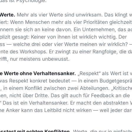
as ist Psychologie.
 Werte.
Mehr als vier Werte sind unwirksam. Das klingt wil
iert: Wenn Menschen mehr als vier Prioritäten gleichzeit
rinnern sie sich an keine davon. Ein Unternehmen, das 
plizit gesagt: Keiner von ihnen ist wirklich wichtig. Der
s — welche drei oder vier Werte meinen wir wirklich? —
nte des Workshops. Er zwingt zu einer Rangfolge, die
rifft, nur meistens unbewusst.
te Werte ohne Verhaltensanker.
„Respekt“ als Wert ist 
t, was Respekt konkret bedeutet — in einem Budgetgespr
in einem Konflikt zwischen zwei Abteilungen. „Kritisc
en, nicht über Dritte. Das gilt auch für Feedback an die
 Das ist ein Verhaltensanker. Er macht den abstrakten 
he Anker kann das Leitbild nicht wirken — weil jeder dar
esstest mit echten Konflikten.
Werte, die nur in einfach