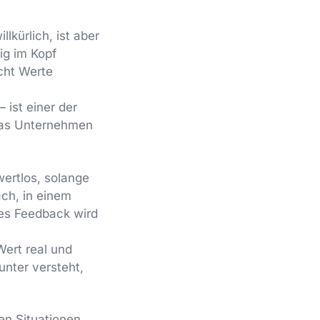
lkürlich, ist aber
ig im Kopf
acht Werte
 ist einer der
 das Unternehmen
wertlos, solange
äch, in einem
hes Feedback wird
Wert real und
unter versteht,
en Situationen