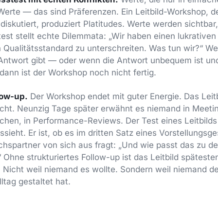
 Werte — das sind Präferenzen. Ein Leitbild-Workshop, d
 diskutiert, produziert Platitudes. Werte werden sichtba
test stellt echte Dilemmata: „Wir haben einen lukrativen
n Qualitätsstandard zu unterschreiten. Was tun wir?“ We
 Antwort gibt — oder wenn die Antwort unbequem ist un
ann ist der Workshop noch nicht fertig.
low-up.
Der Workshop endet mit guter Energie. Das Leitb
icht. Neunzig Tage später erwähnt es niemand in Meetin
chen, in Performance-Reviews. Der Test eines Leitbilds i
sieht. Er ist, ob es im dritten Satz eines Vorstellungsg
hspartner von sich aus fragt: „Und wie passt das zu d
 Ohne strukturiertes Follow-up ist das Leitbild spätest
. Nicht weil niemand es wollte. Sondern weil niemand 
ltag gestaltet hat.