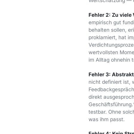
Wertschätzung — d
Fehler 2: Zu viele
empirisch gut fund
behalten sollen, e
proklamiert, hat im
Verdichtungsprozes
wertvollsten Mome
im Alltag ohnehin t
Fehler 3: Abstrak
nicht definiert is
Feedbackgespräch, 
direkt ausgesproch
Geschäftsführung.“
testbar. Ohne solc
was ihm passt.
Fehler 4: Kein Str