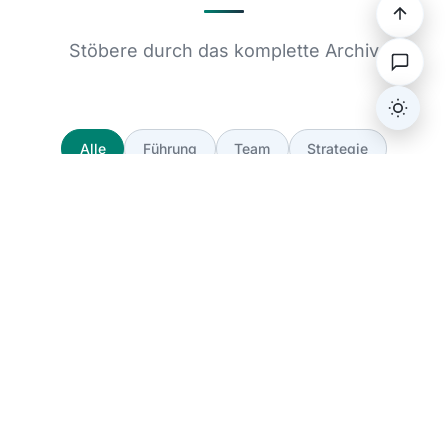
Stöbere durch das komplette Archiv
Dark/L
Alle
Führung
Team
Strategie
Coaching & Mediation